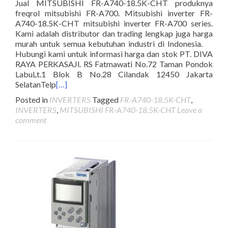
Jual MITSUBISHI FR-A740-18.5K-CHT produknya
freqrol mitsubishi FR-A700. Mitsubishi inverter FR-
A740-18.5K-CHT mitsubishi inverter FR-A700 series.
Kami adalah distributor dan trading lengkap juga harga
murah untuk semua kebutuhan industri di Indonesia.
Hubungi kami untuk informasi harga dan stok PT. DIVA
RAYA PERKASAJl. RS Fatmawati No.72 Taman Pondok
LabuLt.1 Blok B No.28 Cilandak 12450 Jakarta
SelatanTelp
[…]
Posted in
INVERTERS
Tagged
FR-A740-18.5K-CHT
,
INVERTERS
,
MITSUBISHI FR-A740-18.5K-CHT
Leave a
comment