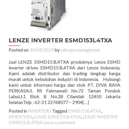
LENZE INVERTER ESMD153L4TXA
Posted on
30/04/2019
by
adiraya management
Jual LENZE ESMD153L4TXA produknya Lenze ESMD
inverter drives ESMD153L4TXA dari Lenze Indonesia.
Kami adalah distributor dan trading lengkap harga
murah untuk kebutuhan industri di Indonesia. Hubungi
kami untuk informasi harga dan stok PT. DIVA RAYA
PERKASAJl. RS Fatmawati No.72 Taman Pondok
LabuLt.1 Blok B No.28 Cilandak 12450 Jakarta
SelatanTelp : 62-21 22768077 – 2904
[…]
Posted in
INVERTERS
Tagged
ESMD153L4TXA
,
INVERTERS
,
LENZE ESMD153L4TXA
,
LENZE INVERTER
ESMD153L4TXA
Leave a comment