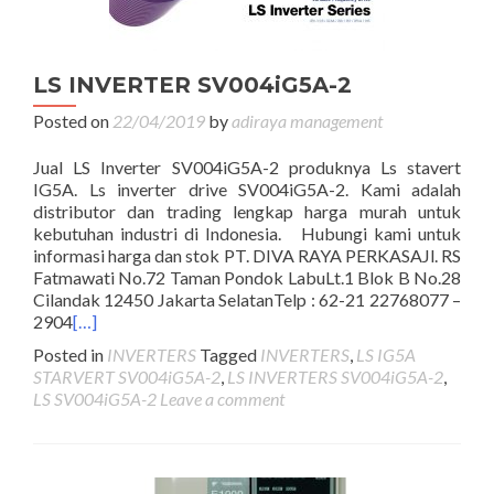
LS INVERTER SV004iG5A-2
Posted on
22/04/2019
by
adiraya management
Jual LS Inverter SV004iG5A-2 produknya Ls stavert
IG5A. Ls inverter drive SV004iG5A-2. Kami adalah
distributor dan trading lengkap harga murah untuk
kebutuhan industri di Indonesia. Hubungi kami untuk
informasi harga dan stok PT. DIVA RAYA PERKASAJl. RS
Fatmawati No.72 Taman Pondok LabuLt.1 Blok B No.28
Cilandak 12450 Jakarta SelatanTelp : 62-21 22768077 –
2904
[…]
Posted in
INVERTERS
Tagged
INVERTERS
,
LS IG5A
STARVERT SV004iG5A-2
,
LS INVERTERS SV004iG5A-2
,
LS SV004iG5A-2
Leave a comment