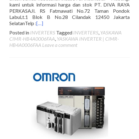
kami untuk informasi harga dan stok PT. DIVA RAYA
PERKASAJl. RS Fatmawati No.72 Taman Pondok
LabuLt.1 Blok B No.28 Cilandak 12450 Jakarta
SelatanTelp :
[…]
Posted in
INVERTERS
Tagged
INVERTERS
,
YASKAWA
CIMR-HB4A0006FAA
,
YASKAWA INVERTER | CIMR-
HB4A0006FAA
Leave a comment