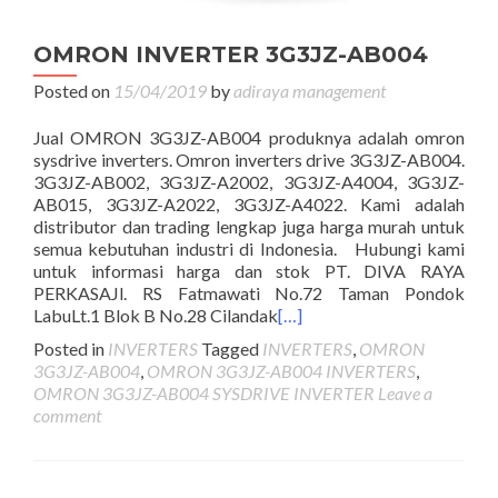
OMRON INVERTER 3G3JZ-AB004
Posted on
15/04/2019
by
adiraya management
Jual OMRON 3G3JZ-AB004 produknya adalah omron
sysdrive inverters. Omron inverters drive 3G3JZ-AB004.
3G3JZ-AB002, 3G3JZ-A2002, 3G3JZ-A4004, 3G3JZ-
AB015, 3G3JZ-A2022, 3G3JZ-A4022. Kami adalah
distributor dan trading lengkap juga harga murah untuk
semua kebutuhan industri di Indonesia. Hubungi kami
untuk informasi harga dan stok PT. DIVA RAYA
PERKASAJl. RS Fatmawati No.72 Taman Pondok
LabuLt.1 Blok B No.28 Cilandak
[…]
Posted in
INVERTERS
Tagged
INVERTERS
,
OMRON
3G3JZ-AB004
,
OMRON 3G3JZ-AB004 INVERTERS
,
OMRON 3G3JZ-AB004 SYSDRIVE INVERTER
Leave a
comment