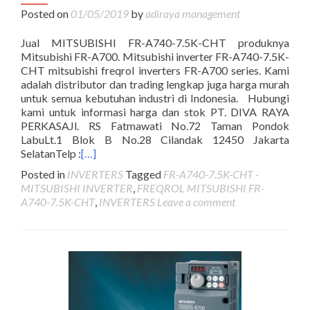
Posted on
01/05/2019
by
adiraya management
Jual MITSUBISHI FR-A740-7.5K-CHT produknya
Mitsubishi FR-A700. Mitsubishi inverter FR-A740-7.5K-
CHT mitsubishi freqrol inverters FR-A700 series. Kami
adalah distributor dan trading lengkap juga harga murah
untuk semua kebutuhan industri di Indonesia. Hubungi
kami untuk informasi harga dan stok PT. DIVA RAYA
PERKASAJl. RS Fatmawati No.72 Taman Pondok
LabuLt.1 Blok B No.28 Cilandak 12450 Jakarta
SelatanTelp :
[…]
Posted in
INVERTERS
Tagged
FR-A740-7.5K-CHT -
MITSUBISHI INVERTER
,
FREQROL MITSUBISHI FR-
A740-7.5K-CHT
,
INVERTERS
Leave a comment