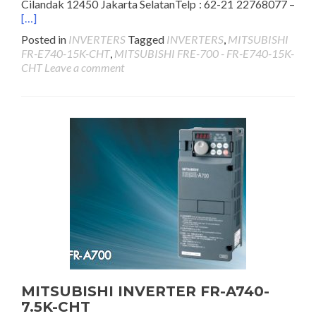
Cilandak 12450 Jakarta SelatanTelp : 62-21 22768077 –
[…]
Posted in
INVERTERS
Tagged
INVERTERS
,
MITSUBISHI
FR-E740-15K-CHT
,
MITSUBISHI FRE-700 - FR-E740-15K-
CHT
Leave a comment
MITSUBISHI INVERTER FR-A740-
7.5K-CHT