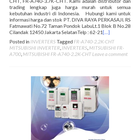
CHT, FR-A740-3.7K-CHT. Kami adalah distributor dan
trading lengkap juga harga murah untuk semua
kebutuhan industri di Indonesia. Hubungi kami untuk
informasi harga dan stok PT. DIVA RAYA PERKASAJl. RS
Fatmawati No.72 Taman Pondok LabuLt.1 Blok B No.28
Cilandak 12450 Jakarta SelatanTelp : 62-21
[…]
Posted in
INVERTERS
Tagged
FR-A740-2.2K-CHT
MITSUBISHI INVERTER
,
INVERTERS
,
MITSUBISHI FR-
A700
,
MITSUBISHI FR-A740-2.2K-CHT
Leave a comment