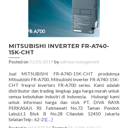
MITSUBISHI INVERTER FR-A740-
15K-CHT
Posted on
01/05/2019
by
adiraya management
Jual MITSUBISHI FR-A740-15K-CHT produknya
Mitsubishi FR-A700. Mitsubishi Inverter FR-A740-15K-
CHT freqrol inverters FR-A700 series. Kami adalah
distributor dan trading lengkap juga harga murah untuk
semua kebutuhan industri di Indonesia. Hubungi kami
untuk informasi harga dan stok PT. DIVA RAYA
PERKASAJl. RS Fatmawati No.72 Taman Pondok
LabuLt.1 Blok B No.28 Cilandak 12450 Jakarta
SelatanTelp : 62-21
[…]
Posted in
INVERTERS
Tagged
FR-A740-15K-CH -