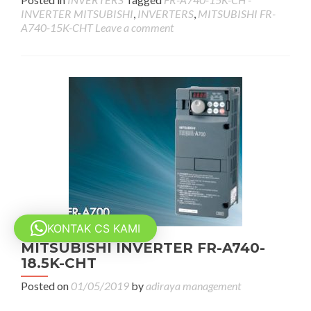
INVERTER MITSUBISHI
,
INVERTERS
,
MITSUBISHI FR-
A740-15K-CHT
Leave a comment
KONTAK CS KAMI
MITSUBISHI INVERTER FR-A740-
18.5K-CHT
Posted on
01/05/2019
by
adiraya management