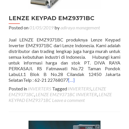
LENZE KEYPAD EMZ9371BC
Posted on
01/05/2019
by
adiraya management
Jual LENZE EMZ9371BC produknya Lenze Keypad
Inverter EMZ9371BC dari Lenze Indonesia. Kami adalah
distributor dan trading lengkap juga harga murah untuk
semua kebutuhan industri di Indonesia. Hubungi kami
untuk informasi harga dan stok PT. DIVA RAYA
PERKASAJl. RS Fatmawati No.72 Taman Pondok
LabuLt.1 Blok B No.28 Cilandak 12450 Jakarta
SelatanTelp : 62-21 22768077
[…]
Posted in
INVERTERS
Tagged
INVERTERS
,
LENZE
EMZ9371BC
,
LENZE EMZ9371BC INVERTER
,
LENZE
KEYPAD EMZ9371BC
Leave a comment