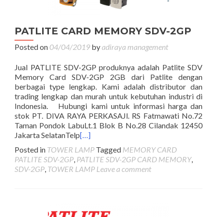
PATLITE CARD MEMORY SDV-2GP
Posted on
04/04/2019
by
adiraya management
Jual PATLITE SDV-2GP produknya adalah Patlite SDV
Memory Card SDV-2GP 2GB dari Patlite dengan
berbagai type lengkap. Kami adalah distributor dan
trading lengkap dan murah untuk kebutuhan industri di
Indonesia. Hubungi kami untuk informasi harga dan
stok PT. DIVA RAYA PERKASAJl. RS Fatmawati No.72
Taman Pondok LabuLt.1 Blok B No.28 Cilandak 12450
Jakarta SelatanTelp
[…]
Posted in
TOWER LAMP
Tagged
MEMORY CARD
PATLITE SDV-2GP
,
PATLITE SDV-2GP CARD MEMORY
,
SDV-2GP
,
TOWER LAMP
Leave a comment