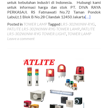
untuk kebutuhan industri di Indonesia. Hubungi kami
untuk informasi harga dan stok PT. DIVA RAYA
PERKASAJl. RS Fatmawati No.72 Taman Pondok
LabuLt.1 Blok B No.28 Cilandak 12450 Jakarta
[…]
Posted in
TOWER LAMP
Tagged
LR5-302WJNW-RYG
,
PATLITE LR5-302WJNW-RYG TOWER LAMP
,
PATLITE
LR5-302WJNW-RYG TOWER LIGHT
,
TOWER LAMP
Leave a comment