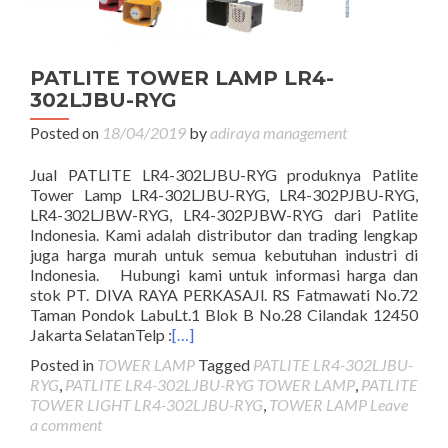
PATLITE TOWER LAMP LR4-
302LJBU-RYG
Posted on
18/04/2019
by
adiraya management
Jual PATLITE LR4-302LJBU-RYG produknya Patlite
Tower Lamp LR4-302LJBU-RYG, LR4-302PJBU-RYG,
LR4-302LJBW-RYG, LR4-302PJBW-RYG dari Patlite
Indonesia. Kami adalah distributor dan trading lengkap
juga harga murah untuk semua kebutuhan industri di
Indonesia. Hubungi kami untuk informasi harga dan
stok PT. DIVA RAYA PERKASAJl. RS Fatmawati No.72
Taman Pondok LabuLt.1 Blok B No.28 Cilandak 12450
Jakarta SelatanTelp :
[…]
Posted in
TOWER LAMP
Tagged
PATLITE LR4-302LJBU-
RYG
,
PATLITE LR4-302LJBU-RYG TOWER LAMP
,
PATLITE
TOWER LIGHT LR4-302LJBU-RYG
,
TOWER LAMP
Leave
a comment