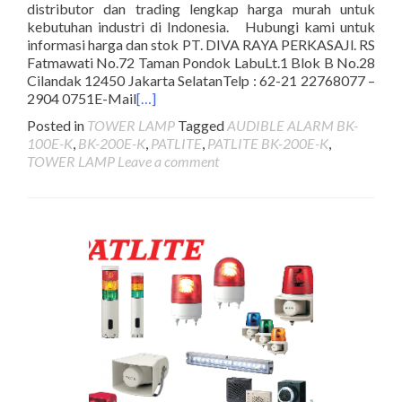
distributor dan trading lengkap harga murah untuk
kebutuhan industri di Indonesia. Hubungi kami untuk
informasi harga dan stok PT. DIVA RAYA PERKASAJl. RS
Fatmawati No.72 Taman Pondok LabuLt.1 Blok B No.28
Cilandak 12450 Jakarta SelatanTelp : 62-21 22768077 –
2904 0751E-Mail
[…]
Posted in
TOWER LAMP
Tagged
AUDIBLE ALARM BK-
100E-K
,
BK-200E-K
,
PATLITE
,
PATLITE BK-200E-K
,
TOWER LAMP
Leave a comment