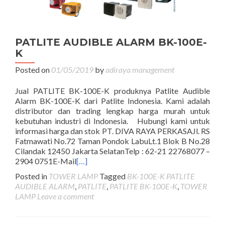
PATLITE AUDIBLE ALARM BK-100E-
K
Posted on
01/05/2019
by
adiraya management
Jual PATLITE BK-100E-K produknya Patlite Audible
Alarm BK-100E-K dari Patlite Indonesia. Kami adalah
distributor dan trading lengkap harga murah untuk
kebutuhan industri di Indonesia. Hubungi kami untuk
informasi harga dan stok PT. DIVA RAYA PERKASAJl. RS
Fatmawati No.72 Taman Pondok LabuLt.1 Blok B No.28
Cilandak 12450 Jakarta SelatanTelp : 62-21 22768077 –
2904 0751E-Mail
[…]
Posted in
TOWER LAMP
Tagged
BK-100E-K PATLITE
AUDIBLE ALARM
,
PATLITE
,
PATLITE BK-100E-K
,
TOWER
LAMP
Leave a comment