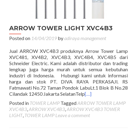
ARROW TOWER LIGHT XVC4B3
Posted on
14/04/2019
by
adiraya management
Jual ARROW XVC4B3 produknya Arrow Tower Lamp
XVC481, XV4B2, XVC4B3, XVC4B4, XVC4B5 dari
Schneider Electric. Kami adalah distributor dan trading
lengkap juga harga murah untuk semua kebutuhan
industri di Indonesia. Hubungi kami untuk informasi
harga dan stok PT. DIVA RAYA PERKASAJl. RS
Fatmawati No.72 Taman Pondok LabuLt.1 Blok B No.28
Cilandak 12450 Jakarta SelatanTelp
[…]
Posted in
TOWER LAMP
Tagged
ARROW TOWER LAMP
XVC4B3
,
ARROW XVC4B3
,
ARROW XVC4B3 TOWER
LIGHT
,
TOWER LAMP
Leave a comment