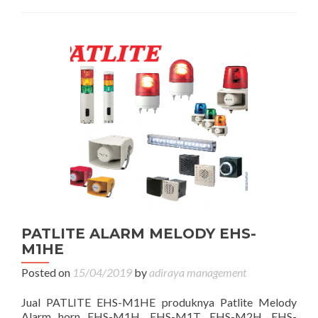
PATLITE ALARM MELODY EHS-
M1HE
Posted on
15/04/2019
by
adiraya management
Jual PATLITE EHS-M1HE produknya Patlite Melody
Alarm horn EHS-M1H, EHS-M1T, EHS-M2H, EHS-