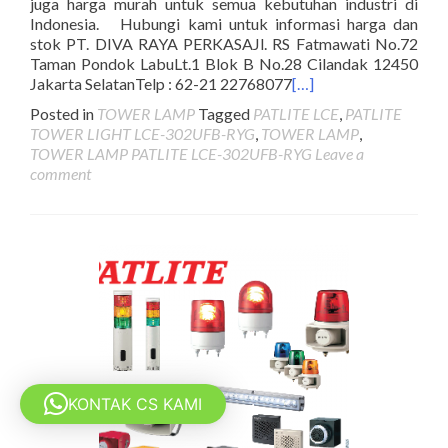
juga harga murah untuk semua kebutuhan industri di
Indonesia. Hubungi kami untuk informasi harga dan
stok PT. DIVA RAYA PERKASAJl. RS Fatmawati No.72
Taman Pondok LabuLt.1 Blok B No.28 Cilandak 12450
Jakarta SelatanTelp : 62-21 22768077
[…]
Posted in
TOWER LAMP
Tagged
PATLITE LCE
,
PATLITE
TOWER LIGHT LCE-302UFB-RYG
,
TOWER LAMP
,
TOWER LAMP PATLITE LCE-302UFB-RYG
Leave a
comment
KONTAK CS KAMI