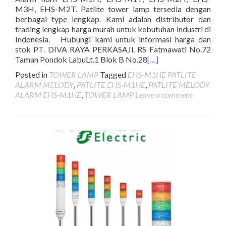
M3H, EHS-M2T. Patlite tower lamp tersedia dengan
berbagai type lengkap. Kami adalah distributor dan
trading lengkap harga murah untuk kebutuhan industri di
Indonesia. Hubungi kami untuk informasi harga dan
stok PT. DIVA RAYA PERKASAJl. RS Fatmawati No.72
Taman Pondok LabuLt.1 Blok B No.28
[…]
Posted in
TOWER LAMP
Tagged
EHS-M1HE PATLITE
ALARM MELODY
,
PATLITE EHS-M1HE
,
PATLITE MELODY
ALARM EHS-M1HE
,
TOWER LAMP
Leave a comment