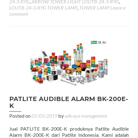
24-3-RYG
,
ARROW TOWER LIGHT LOUTB-24-3-RYG
,
LOUTB-24-3-RYG TOWER LAMP
,
TOWER LAMP
Leave a
comment
PATLITE AUDIBLE ALARM BK-200E-
K
Posted on
01/05/2019
by
adiraya management
Jual PATLITE BK-200E-K produknya Patlite Audible
Alarm BK-200E-K dari Patlite Indonesia. Kami adalah