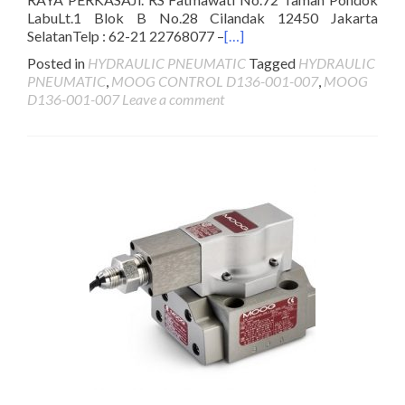
LabuLt.1 Blok B No.28 Cilandak 12450 Jakarta
SelatanTelp : 62-21 22768077 –
[…]
Posted in
HYDRAULIC PNEUMATIC
Tagged
HYDRAULIC
PNEUMATIC
,
MOOG CONTROL D136-001-007
,
MOOG
D136-001-007
Leave a comment