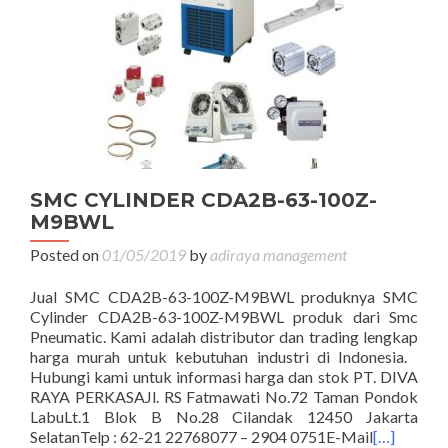
SMC CYLINDER CDA2B-63-100Z-
M9BWL
Posted on
01/05/2019
by
adiraya management
Jual SMC CDA2B-63-100Z-M9BWL produknya SMC
Cylinder CDA2B-63-100Z-M9BWL produk dari Smc
Pneumatic. Kami adalah distributor dan trading lengkap
harga murah untuk kebutuhan industri di Indonesia.
Hubungi kami untuk informasi harga dan stok PT. DIVA
RAYA PERKASAJl. RS Fatmawati No.72 Taman Pondok
LabuLt.1 Blok B No.28 Cilandak 12450 Jakarta
SelatanTelp : 62-21 22768077 – 2904 0751E-Mail
[…]