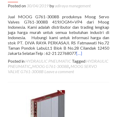
Posted on
30/04/2019
by
adiraya management
Jual MOOG G761-3008B produknya Moog Servo
Valves G761-3008B 419JOGM+VP4 dari Moog
Indonesia. Kami adalah distributor dan trading lengkap
juga harga murah untuk semua kebutuhan industri di
Indonesia. Hubungi kami untuk informasi harga dan
stok PT. DIVA RAYA PERKASAJl. RS Fatmawati No.72
Taman Pondok LabuLt.1 Blok B No.28 Cilandak 12450
Jakarta SelatanTelp : 62-21 22768077
[…]
Posted in
HYDRAULIC PNEUMATIC
Tagged
HYDRAULIC
PNEUMATIC
,
MOOG G761-3008B
,
MOOG SERVO
VALVE G761-3008B
Leave a comment