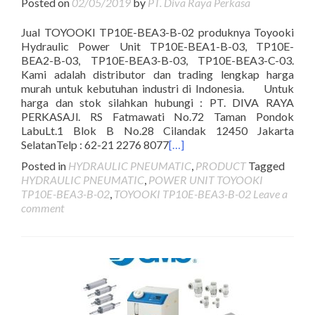
Posted on
02/05/2019
by
PT. Diva Raya Perkasa
Jual TOYOOKI TP10E-BEA3-B-02 produknya Toyooki
Hydraulic Power Unit TP10E-BEA1-B-03, TP10E-
BEA2-B-03, TP10E-BEA3-B-03, TP10E-BEA3-C-03.
Kami adalah distributor dan trading lengkap harga
murah untuk kebutuhan industri di Indonesia. Untuk
harga dan stok silahkan hubungi : PT. DIVA RAYA
PERKASAJl. RS Fatmawati No.72 Taman Pondok
LabuLt.1 Blok B No.28 Cilandak 12450 Jakarta
SelatanTelp : 62-21 2276 8077
[…]
Posted in
HYDRAULIC PNEUMATIC
,
PRODUCT
Tagged
HYDRAULIC PNEUMATIC
,
POWER UNIT TOYOOKI
TP10E-BEA3-B-02
,
TOYOOKI TP10E-BEA3-B-02
Leave a
comment