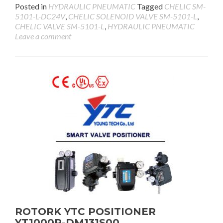
Posted in
HYDRAULIC PNEUMATIC
Tagged
CHELIC SM-
5101-L-DC24V
,
CHELIC SOLENOID VALVE SM-5101-L
,
CHELIC VALVE SM-5101-L
,
HYDRAULIC PNEUMATIC
Leave a comment
ROTORK YTC POSITIONER
YT1000R-DM131S00