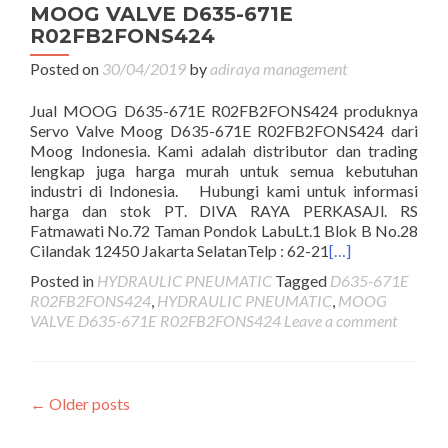
MOOG VALVE D635-671E
R02FB2FONS424
Posted on
30/04/2019
by
adiraya management
Jual MOOG D635-671E R02FB2FONS424 produknya
Servo Valve Moog D635-671E R02FB2FONS424 dari
Moog Indonesia. Kami adalah distributor dan trading
lengkap juga harga murah untuk semua kebutuhan
industri di Indonesia. Hubungi kami untuk informasi
harga dan stok PT. DIVA RAYA PERKASAJl. RS
Fatmawati No.72 Taman Pondok LabuLt.1 Blok B No.28
Cilandak 12450 Jakarta SelatanTelp : 62-21
[…]
Posted in
HYDRAULIC PNEUMATIC
Tagged
D635-671E
R02FB2FONS424
,
HYDRAULIC PNEUMATIC
,
MOOG
VALVE D635-671E R02FB2FONS424
Leave a comment
Posts
←
Older posts
navigation