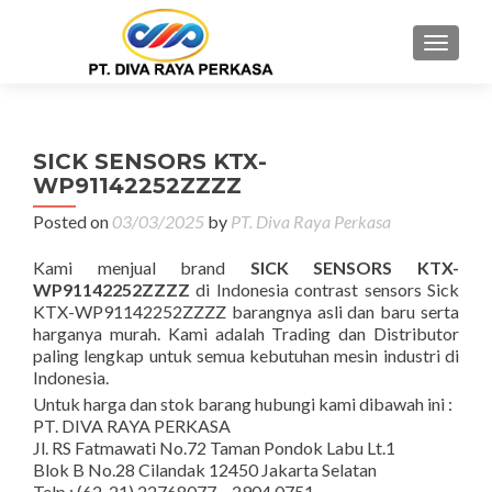
MENU
SICK SENSORS KTX-
WP91142252ZZZZ
Posted on
03/03/2025
by
PT. Diva Raya Perkasa
Kami menjual brand
SICK SENSORS KTX-
WP91142252ZZZZ
di Indonesia contrast sensors Sick
KTX-WP91142252ZZZZ barangnya asli dan baru serta
harganya murah. Kami adalah Trading dan Distributor
paling lengkap untuk semua kebutuhan mesin industri di
Indonesia.
Untuk harga dan stok barang hubungi kami dibawah ini :
PT. DIVA RAYA PERKASA
Jl. RS Fatmawati No.72 Taman Pondok Labu Lt.1
Blok B No.28 Cilandak 12450 Jakarta Selatan
Telp : (62-21) 22768077 – 2904 0751