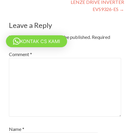
LENZE DRIVE INVERTER
navigation
EVS9326-ES
→
Leave a Reply
Your email address will not be published.
Required
KONTAK CS KAMI
fields are marked
*
Comment
*
Name
*