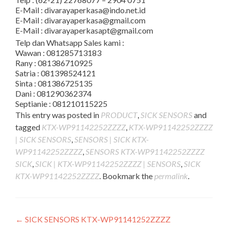
E-Mail : divarayaperkasa@indo.net.id
E-Mail : divarayaperkasa@gmail.com
E-Mail : divarayaperkasapt@gmail.com
Telp dan Whatsapp Sales kami :
Wawan : 081285713183
Rany : 081386710925
Satria : 081398524121
Sinta : 081386725135
Dani : 081290362374
Septianie : 081210115225
This entry was posted in
PRODUCT
,
SICK SENSORS
and
tagged
KTX-WP91142252ZZZZ
,
KTX-WP91142252ZZZZ
| SICK SENSORS
,
SENSORS | SICK KTX-
WP91142252ZZZZ
,
SENSORS KTX-WP91142252ZZZZ
SICK
,
SICK | KTX-WP91142252ZZZZ | SENSORS
,
SICK
KTX-WP91142252ZZZZ
. Bookmark the
permalink
.
Post
←
SICK SENSORS KTX-WP91141252ZZZZ