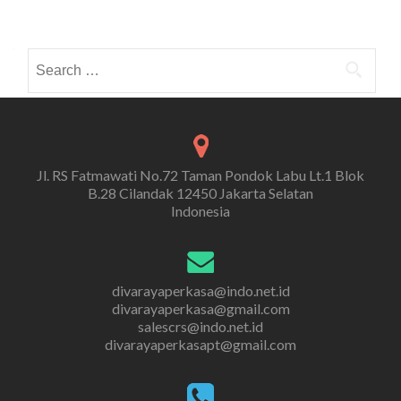
Search
for:
Jl. RS Fatmawati No.72 Taman Pondok Labu Lt.1 Blok
B.28 Cilandak 12450 Jakarta Selatan
Indonesia
divarayaperkasa@indo.net.id
divarayaperkasa@gmail.com
salescrs@indo.net.id
divarayaperkasapt@gmail.com