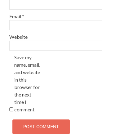
Email
*
Website
Save my
name, email,
and website
in this
browser for
the next
time I
comment.