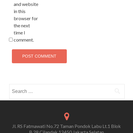
and website
in this
browser for
the next
time I
comment.
Search
for:
Jl. RS Fatmawati No.72 Taman Pondok Labu Lt.1 Blok
B.28 Cilandak 12450 Jakarta Selatan