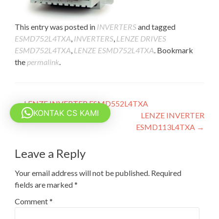
This entry was posted in
INVERTERS
and tagged
ESMD752L4TXA
,
INVERTERS
,
LENZE DRIVES
ESMD752L4TXA
,
LENZE ESMD752L4TXA
. Bookmark
the
permalink
.
Post
←
LENZE INVERTER ESMD552L4TXA
KONTAK CS KAMI
LENZE INVERTER
navigation
ESMD113L4TXA
→
Leave a Reply
Your email address will not be published.
Required
fields are marked
*
Comment
*