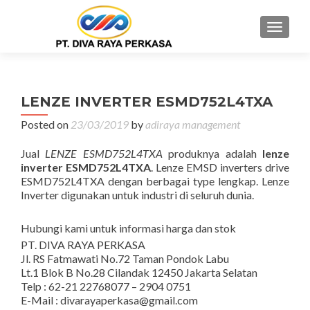
MENU
LENZE INVERTER ESMD752L4TXA
Posted on
23/03/2019
by
adiraya management
Jual
LENZE ESMD752L4TXA
produknya adalah
lenze
inverter ESMD752L4TXA
. Lenze EMSD inverters drive
ESMD752L4TXA dengan berbagai type lengkap. Lenze
Inverter digunakan untuk industri di seluruh dunia.
Hubungi kami untuk informasi harga dan stok
PT. DIVA RAYA PERKASA
Jl. RS Fatmawati No.72 Taman Pondok Labu
Lt.1 Blok B No.28 Cilandak 12450 Jakarta Selatan
Telp : 62-21 22768077 – 2904 0751
E-Mail : divarayaperkasa@gmail.com