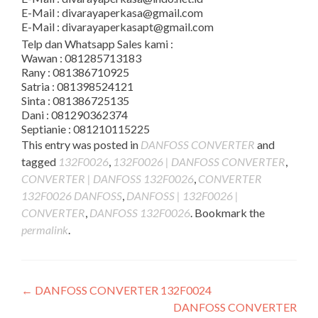
E-Mail : divarayaperkasa@gmail.com
E-Mail : divarayaperkasapt@gmail.com
Telp dan Whatsapp Sales kami :
Wawan : 081285713183
Rany : 081386710925
Satria : 081398524121
Sinta : 081386725135
Dani : 081290362374
Septianie : 081210115225
This entry was posted in
DANFOSS CONVERTER
and
tagged
132F0026
,
132F0026 | DANFOSS CONVERTER
,
CONVERTER | DANFOSS 132F0026
,
CONVERTER
132F0026 DANFOSS
,
DANFOSS | 132F0026 |
CONVERTER
,
DANFOSS 132F0026
. Bookmark the
permalink
.
Post
←
DANFOSS CONVERTER 132F0024
DANFOSS CONVERTER