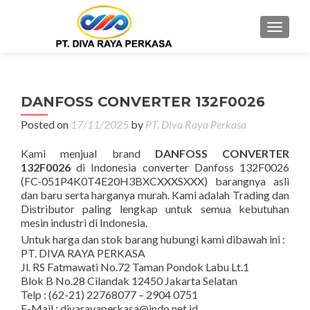
MENU
DANFOSS CONVERTER 132F0026
Posted on
17/11/2025
by
PT. Diva Raya Perkasa
Kami menjual brand
DANFOSS CONVERTER
132F0026
di Indonesia converter Danfoss 132F0026
(FC-051P4K0T4E20H3BXCXXXSXXX) barangnya asli
dan baru serta harganya murah. Kami adalah Trading dan
Distributor paling lengkap untuk semua kebutuhan
mesin industri di Indonesia.
Untuk harga dan stok barang hubungi kami dibawah ini :
PT. DIVA RAYA PERKASA
Jl. RS Fatmawati No.72 Taman Pondok Labu Lt.1
Blok B No.28 Cilandak 12450 Jakarta Selatan
Telp : (62-21) 22768077 – 2904 0751
E-Mail : divarayaperkasa@indo.net.id