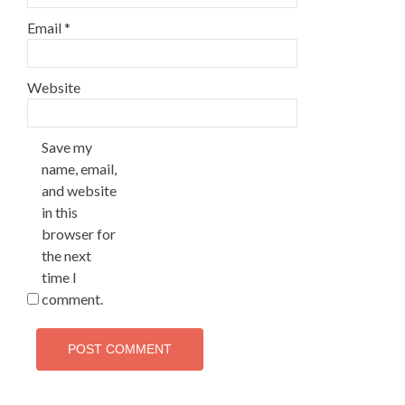
Email
*
Website
Save my
name, email,
and website
in this
browser for
the next
time I
comment.