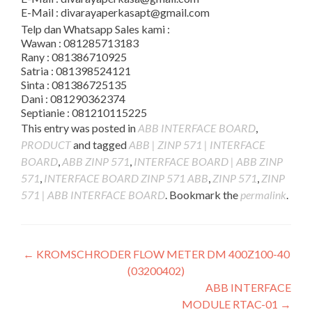
E-Mail : divarayaperkasapt@gmail.com
Telp dan Whatsapp Sales kami :
Wawan : 081285713183
Rany : 081386710925
Satria : 081398524121
Sinta : 081386725135
Dani : 081290362374
Septianie : 081210115225
This entry was posted in
ABB INTERFACE BOARD
,
PRODUCT
and tagged
ABB | ZINP 571 | INTERFACE
BOARD
,
ABB ZINP 571
,
INTERFACE BOARD | ABB ZINP
571
,
INTERFACE BOARD ZINP 571 ABB
,
ZINP 571
,
ZINP
571 | ABB INTERFACE BOARD
. Bookmark the
permalink
.
Post
←
KROMSCHRODER FLOW METER DM 400Z100-40
(03200402)
navigation
ABB INTERFACE
MODULE RTAC-01
→