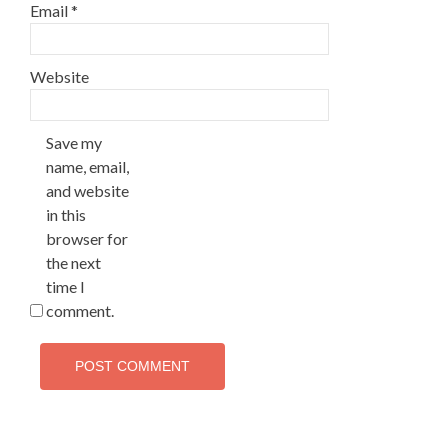
Email
*
Website
Save my
name, email,
and website
in this
browser for
the next
time I
comment.