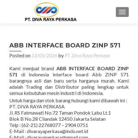
MENU
ABB INTERFACE BOARD ZINP 571
Posted on
13/05/2026
by
PT. Diva Raya Perkasa
Kami menjual brand
ABB INTERFACE BOARD ZINP
571
di Indonesia interface board Abb ZINP 571
barangnya asli dan baru serta harganya murah. Kami
adalah Trading dan Distributor paling lengkap untuk
semua kebutuhan mesin industri di Indonesia.
Untuk harga dan stok barang hubungi kami dibawah ini :
PT. DIVA RAYA PERKASA
Jl. RS Fatmawati No.72 Taman Pondok Labu Lt.1
Blok B No.28 Cilandak 12450 Jakarta Selatan
Telp : (62-21) 22768077 – 2904 0751
E-Mail : divarayaperkasa@indo.net.id
E-Mail : divarayaperkasa@gmail.com